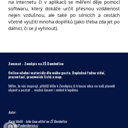
na internetu či v aplikaci) se měření děje pomocí
softwaru, který dokáže určit přesnou vzdálenost
nejen vzdušnou, ale také po silnicích a cestách
včetně využití mnoha doplňků (jako třeba zda jet po
dálnici, či se ji vyhnout).
Zemmat - Zeměpis na ZŠ Dambořice
Online učební materiály dle mého gusta. Doplněné řadou videí,
prezentací, pracovních listů a map.
Věřím, že vás inspirují, přiblíží blíže k Zeměpisu či k touze něco na naší planetě
objevit a poznat ... možná časem i změnit k lepšímu.
Autor:
Karel Malík - toho času učitel na ZŠ Dambořice
malikk@zsdamborice.cz