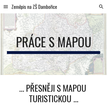
Zeměpis na ZŠ Dambořice
Skip to main content
Skip to navigation
PRÁCE S MAPOU
... PŘESNĚJI S MAPOU 
TURISTICKOU ...