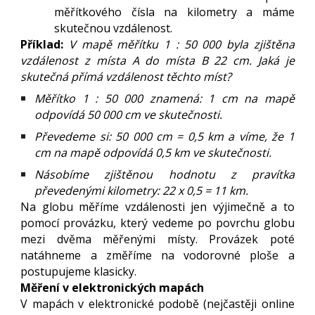
měřítkového čísla na kilometry a máme
skutečnou vzdálenost.
Příklad:
V mapě měřítku 1 : 50 000 byla zjištěna
vzdálenost z místa A do místa B 22 cm. Jaká je
skutečná přímá vzdálenost těchto míst?
Měřítko 1 : 50 000 znamená:
1 cm na mapě
odpovídá 50 000 cm ve skutečnosti
.
Převedeme si:
50 000 cm = 0,5 km
a víme, že 1
cm na mapě odpovídá 0,5 km ve skutečnosti.
Násobíme zjištěnou hodnotu z pravítka
převedenými kilometry:
22 x 0,5 = 11 km
.
Na globu měříme vzdálenosti jen výjimečně a to
pomocí provázku, který vedeme po povrchu globu
mezi dvěma měřenými místy. Provázek poté
natáhneme a změříme na vodorovné ploše a
postupujeme klasicky.
Měření v elektronických mapách
V mapách v elektronické podobě (nejčastěji online