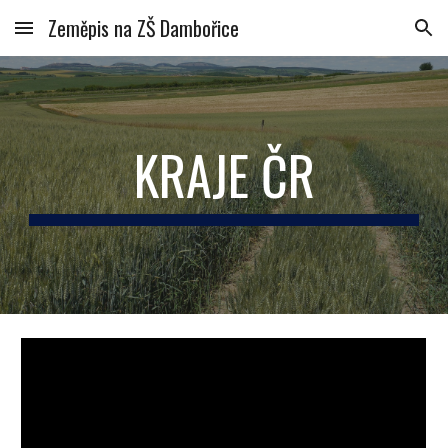
Zeměpis na ZŠ Dambořice
Skip to main content
Skip to navigation
KRAJE ČR